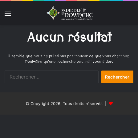
Menu
Aucun résultat
Il semble que nous ne puissions pas trouver ce que vous cherchez.
Peut-être qu'une recherche pourrait vous aider.
R
e
c
h
e
© Copyright 2026, Tous droits réservés |
r
c
h
e
r