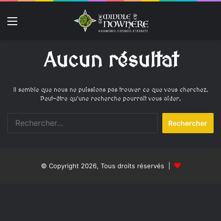
Menu
Aucun résultat
Il semble que nous ne puissions pas trouver ce que vous cherchez.
Peut-être qu'une recherche pourrait vous aider.
R
e
c
h
e
© Copyright 2026, Tous droits réservés |
r
c
h
e
r